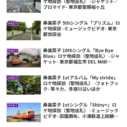
ケ地探訪（聖地巡礼） -ジャケット／
ブロマイド- 東京都聖蹟桜ヶ丘
寿美菜子 5thシングル「プリズム」ロ
寿美菜子
ケ地探訪 -ミュージックビデオ- 東京
都世田谷
寿美菜子 10thシングル「Bye Bye
寿美菜子
Blue」ロケ地探訪（聖地巡礼） -ジャ
ケット- 東京都福生市 DEL MAR
STUDIO
寿美菜子 1stアルバム「My stride」
寿美菜子
ロケ地探訪（聖地巡礼） -フォトブッ
ク- 等々力、多摩川沿いほか
寿美菜子 1stシングル「Shiny+」ロ
寿美菜子
ケ地探訪（聖地巡礼） -ミュージック
ビデオ- 田園調布、小湊鉄道上総鶴舞
ほか