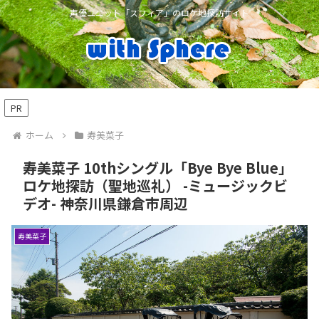
声優ユニット「スフィア」のロケ地探訪サイト
PR
ホーム
寿美菜子
寿美菜子 10thシングル「Bye Bye Blue」
ロケ地探訪（聖地巡礼） -ミュージックビ
デオ- 神奈川県鎌倉市周辺
寿美菜子