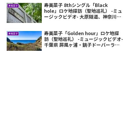
寿美菜子 8thシングル「Black
寿美菜子
hole」ロケ地探訪（聖地巡礼） -ミュ
ージックビデオ- 大原隧道、神奈川県
横浜ほか
寿美菜子「Golden hour」ロケ地探
寿美菜子
訪（聖地巡礼） -ミュージックビデオ-
千葉県 屛風ヶ浦・銚子ドーバーライ
ン