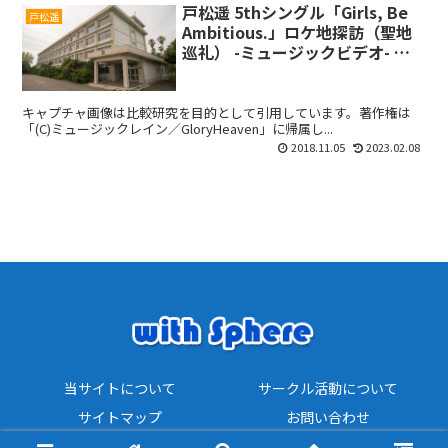
戸松遥 5thシングル「Girls, Be
戸松遥
Ambitious.」ロケ地探訪（聖地
巡礼） -ミュージックビデオ- 神
奈川県立三崎高等学校
キャプチャ画像は比較研究を目的として引用しています。著作権は
「(C)ミュージックレイン／GloryHeaven」に帰属し...
2018.11.05
2023.02.08
当サイトについて
サークル活動について
サイトマップ
お問い合わせ