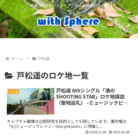
声優ユニット「スフィア」のロケ地探訪サイト
ホーム
戸松遥
戸松遥のロケ地一覧
戸松遥 6thシングル「渚の
戸松遥
SHOOTING STAR」ロケ地探訪
（聖地巡礼） -ミュージックビデ
オ- アクアシティお台場
キャプチャ画像は比較研究を目的として引用しています。著作権は
「(C)ミュージックレイン／GloryHeaven」に帰属し...
2018.11.05
2023.02.08